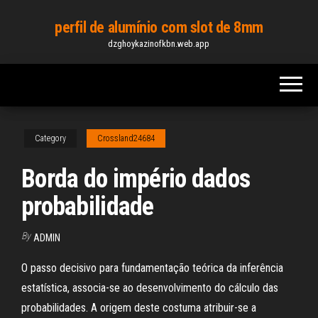
Skip
perfil de alumínio com slot de 8mm
to
dzghoykazinofkbn.web.app
the
content
Category
Crossland24684
Borda do império dados
probabilidade
By
ADMIN
O passo decisivo para fundamentação teórica da inferência
estatística, associa-se ao desenvolvimento do cálculo das
probabilidades. A origem deste costuma atribuir-se a